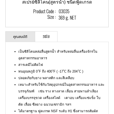
สเปรย์ซิลิโคน(สูตรนํ้า) ชนิดฟู้ดเกรด
Product Code :
03035
Size :
369 g. NET
คุณสมบัติ
วิธีใช้
เป็นซิลิโคนหล่อลื่นสูตรน้ำ สำหรับหล่อลื่นเครื่องจักรใน
อุตสาหกรรมอาหาร
สารเคมีไม่ติดไฟ
ทนอุณหภูมิ 0 ํF ถึง 400 ํF ( -17 ํC ถึง 204 ํC )
ปลอดภัยกับยาง พลาสติก และสีเคลือบ
เหมาะสำหรับใช้กับวัสดุอุปกรณ์ในอุตสาหกรรมอาหาร และ
บรรจุภัณฑ์ เช่น ราง ทางลาด เลื่อน สายพานลำเลียง
เครื่องบรรจุขวด เครื่องสไลด์ เตาอบ เครื่องแช่แข็ง ใบ
ตัด เลื่อย ซีลยาง ฉนวนเซรามิก ฯลฯ
ได้มาตรฐาน ฟูดเกรด NSF ระดับ H1 ซึ่งสามารถสัมผัส